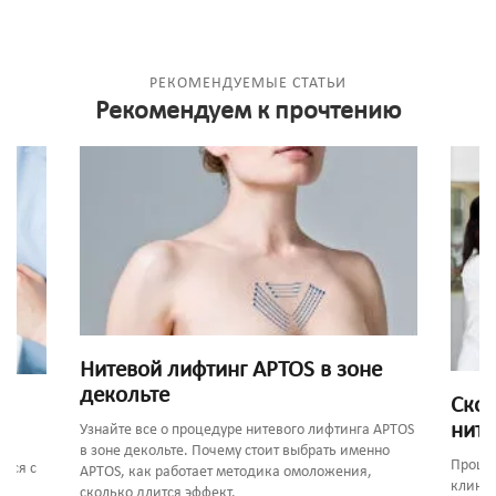
РЕКОМЕНДУЕМЫЕ СТАТЬИ
Рекомендуем к прочтению
Нитевой лифтинг APTOS в зоне
декольте
Скол
ните
Узнайте все о процедуре нитевого лифтинга APTOS
в зоне декольте. Почему стоит выбрать именно
Процед
ься с
APTOS, как работает методика омоложения,
клиник
сколько длится эффект.