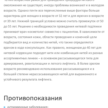
Четких возрастных рамок для проведения процедуры нитевого
омоложения не существует, иногда проблемы возникают и в молодом
возрасте. Однако почти все перечисленные выше факторы больше
характерны для женщин в возрасте от 32 лет и для мужчин в возрасте
от 39 лет. Нижней границей условно можно считать промежуток от 50
до 55 лет. Решение о необходимости проведения нитевой подтяжки
принимает врач-косметолог совместно с пациентом. В зависимости от
возраста, состояния кожи, области проведения и конечной цели
подбирается вид и количество нитей, что также определяется
врачом в ходе консультации. Как правило, женщинам до 40 лет для
нитевой коррекции подходят нити или комбинация нитей из разных
ассортиментных линеек – в основном рассасывающегося типа для
армирования, ревитализации и легкого лифтинга. В более зрелом
возрасте рекомендовано использование рассасывающихся и в
большей степени нерассасывающихся нитей для выраженного и
устойчивого результата лифтинга.
Противопоказания
аутоиммунные заболевания;