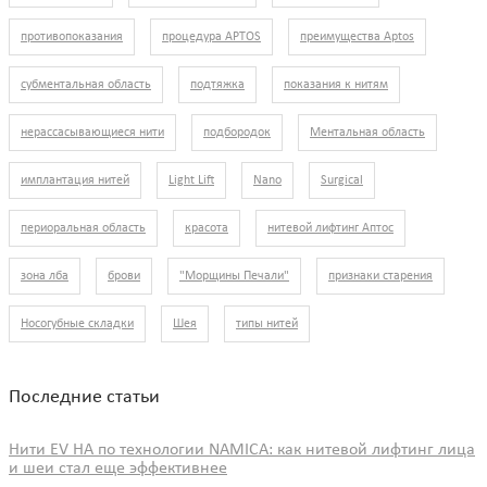
противопоказания
процедура APTOS
преимущества Aptos
субментальная область
подтяжка
показания к нитям
нерассасывающиеся нити
подбородок
Ментальная область
имплантация нитей
Light Lift
Nano
Surgical
периоральная область
красота
нитевой лифтинг Аптос
зона лба
брови
"Морщины Печали"
признаки старения
Носогубные складки
Шея
типы нитей
Последние статьи
Нити EV HA по технологии NAMICA: как нитевой лифтинг лица
и шеи стал еще эффективнее