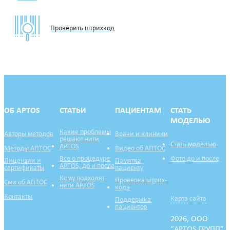
Проверить штрихкод
ОБ APTOS
СТАТЬИ
ПАЦИЕНТАМ
СТАТЬ
МОДЕЛЬЮ
Какие проблемы
Авторы методов
Врачи и клиники
решают нити
Стать моделью
APTOS
Методы АПТОС
Видео об АПТОС
Все о процедуре
Фото до и после
Лицензии и
Памятка
APTOS, до и после
сертификаты
пациенту
Кому подходят
Проверка штрих-
Сми об АПТОС
нити APTOS
кода
Контакты
Карта сайта
Поддержка
пациентов
2026, ООО
“APTOS ГРУПП”