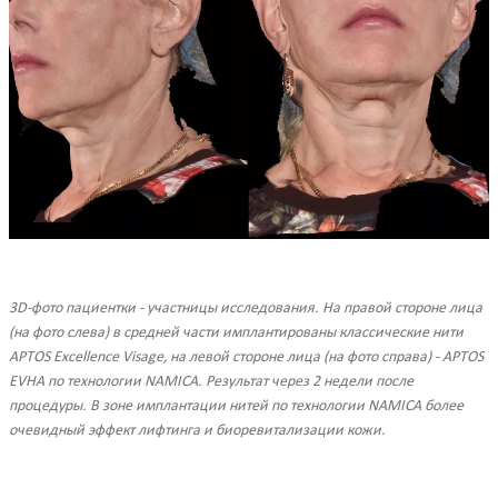
3D-фото пациентки - участницы исследования. На правой стороне лица
(на фото слева) в средней части имплантированы классические нити
APTOS Excellence Visage, на левой стороне лица (на фото справа) - APTOS
EVHA по технологии NAMICA. Результат через 2 недели после
процедуры. В зоне имплантации нитей по технологии NAMICA более
очевидный эффект лифтинга и биоревитализации кожи.