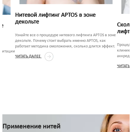
Нитевой лифтинг APTOS в зоне
декольте
Сколь
ле
лифт
Узнайте все о процедуре нитевого лифтинга APTOS в зоне
декольте. Почему стоит выбрать именно APTOS, как
Процеду
с
работает методика омоложения, сколько длится эффект.
клиника
илитации
аккреди
ЧИТАТЬ ДАЛЕЕ
S.
ЧИТАТЬ
Применение нитей