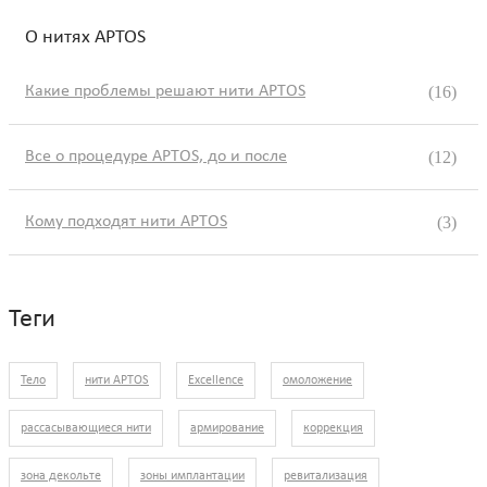
О нитях APTOS
Какие проблемы решают нити APTOS
(16)
Все о процедуре APTOS, до и после
(12)
Кому подходят нити APTOS
(3)
Теги
Тело
нити APTOS
Excellence
омоложение
рассасывающиеся нити
армирование
коррекция
зона декольте
зоны имплантации
ревитализация