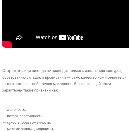
Старение
лица никогда не приводит только к изменению контуров,
образованию складок и провисаний — само качество кожи отличается
от того, которое свойственно молодости. Для стареющей кожи
характерны такие признаки как
— дряблость,
— потеря эластичности,
— сухость, обезвоженность,
— мелкие заломы, морщины,